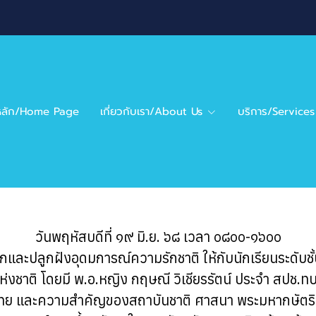
าหลัก/Home Page
เกี่ยวกับเรา/About Us
บริการ/Services
วันพฤหัสบดีที่ ๑๙ มิ.ย. ๖๘ เวลา ๐๘๐๐-๑๖๐๐
ะปลูกฝังอุดมการณ์ความรักชาติ ให้กับนักเรียนระดับชั้น
ชาติ โดยมี พ.อ.หญิง กฤษณี วิเชียรรัตน์ ประจำ สปช.ทบ.
ไทย และความสำคัญของสถาบันชาติ ศาสนา พระมหากษัตริย์ เ