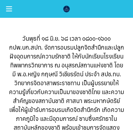
วันพุธที่ ๑๘ มิ.ย. ๖๘ เวลา ๐๘๐๐-๑๖๐๐
กปพ.บก.สปท. จัดการอบรมปลูกจิตสำนึกและปลูก
ฝังอุดมการณ์ความรักชาติ ให้กับนักเรียนโรงเรียน
ทิพพากรวิทยาการ ณ อนุสรณ์สถานแห่งชาติ โดย
มี พ.อ.หญิง กฤษณี วิเชียรรัตน์ ประจำ สปช.ทบ.
วิทยากรจิตอาสาพระราชทาน เป็นผู้บรรยายให้
ความรู้เกี่ยวกับความเป็นมาของชาติไทย และความ
สำคัญของสถาบันชาติ ศาสนา พระมหากษัตริย์
เพื่อให้ผู้เข้ารับการอบรมเกิดจิตสำนึกรัก เกิดความ
ภาคภูมิใจ และมีอุดมการณ์ ซาบซึ้งศรัทธาใน
สถาบันหลักของชาติ พร้อมเข้าชมการจัดแสดง