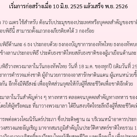
เริ่มการก่อสร้างเมื่อ 10 มิ.ย. 2525 แล้วเสร็จ พ.ย. 2526
ว 70 เมตร ใช้สำหรับ ต้อนรับประมุขของประเทศหรือบุคคลสำคัญของชาต
ิธีนี้ สามารถตั้งแถวกองเกียรติยศได้ 3 กองร้อย
พิธีด้านละ 6 ธง ประกอบด้วย ธงกองบัญชาการกองทัพไทย ธงกองทัพบก
้างลานประกอบพิธี ประดับธงชาติไทยสลับธงชาติของผู้มาเยือนด้านละ
พิธีวางพวงมาลาในวันกองทัพไทย วันที่ 18 ม.ค. ของทุกปี (เดิมวันที่ 25
้บัญชาการตำรวจแห่งชาติ ผู้อำนวยการกองอาสารักษาดินแดน ผู้แทนหน่วย
ั้งมีพิธีสงฆ์ เพื่ออุทิศส่วนกุศลให้กับผู้ที่สละชีวิตเพื่อชาติอีกด้วย
งมาลาในวันสำคัญต่าง ๆ ทางทหาร ตลอดจนบุคคลสำคัญทางทหาร ของต่
ให้ผู้หรือคณะ ที่มาวางพวงมาลา ได้ยืนสงบจิตใจระลึกถึงผู้ที่สละชีวิตเพื
พต่อดวงโคมนิรันดร์ประภา ซึ่งประดิษฐาน ณ บริเวณหน้าอาคารประกอบพิ
ีบวงสรวงและอัญเชิญ มาจากสมรภูมิสำคัญในประวัติศาสตร์ชาติไทยรวม 10 
วิญญาณบริสุทธิ์ของวีรชนไทยผู้เสียสละชีวิต และเลือดเนื้อ เพื่อประเทศ