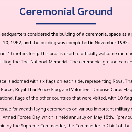
Ceremonial Ground
dquarters considered the building of a ceremonial space as a pr
10, 1982, and the building was completed in November 1983.
d 70 meters long. This area is used to officially welcome membe
visiting the Thai National Memorial. The ceremonial ground can
ace is adorned with six flags on each side, representing Royal T
ir Force, Royal Thai Police Flag, and Volunteer Defense Corps Fla
tional flags of the other countries that were visited, with 10 fla
enue for wreath-laying ceremonies on various important military 
i Armed Forces Day, which is held annually on May 18th. (previou
 laid by the Supreme Commander, the Commander-in-Chief of the